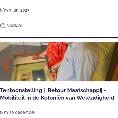
n
d
H
S
t/m 3 juni 2027
e
t
t
a
Vledder
J
l
u
t
t
e
r
s
p
Tentoonstelling | 'Retour Maatschappij -
a
Mobiliteit in de Koloniën van Weldadigheid'
d
,
T
e
t/m 30 december