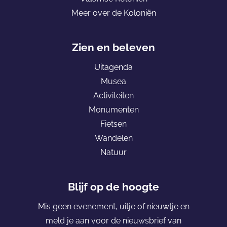
e
h
e
u
Meer over de Koloniën
p
o
t
i
a
m
e
z
g
e
r
Zien en beleven
e
i
p
f
n
Uitagenda
n
a
g
Musea
a
g
o
Activiteiten
e
e
Monumenten
K
d
Fietsen
o
g
Wandelen
l
i
Natuur
o
d
n
s
i
Blijf op de hoogte
ë
Mis geen evenement, uitje of nieuwtje en
n
meld je aan voor de nieuwsbrief van