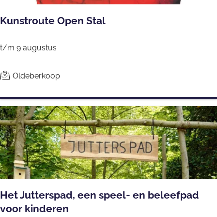
l
Kunstroute Open Stal
l
i
K
n
t/m 9 augustus
u
g
n
|
Oldeberkoop
s
O
t
n
r
/
o
t
u
/
t
s
e
c
O
h
Het Jutterspad, een speel- en beleefpad
p
u
voor kinderen
e
l