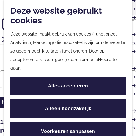
Musea
Plan
Nieuwsbrief
Met kinderen
Deze website gebruikt
Kaart
Monumenten
cookies
Nationale Parken &
G
Natuurgebieden
Deze website maakt gebruik van cookies (Functioneel,
a
Tours & Excursies
Analytisch, Marketing) die noodzakelijk zijn om de website
n
G
Zakelijk & Groepen
zo goed mogelijk te laten functioneren. Door op
a
a
Agenda
accepteren te klikken, geef je aan hiermee akkoord te
a
n
Fietsen & Wandelen
gaan.
r
a
W
W
S
Fietsen
Vandaag
Morgen
Dit weekend
d
a
a
a
o
K
Wandelen
Alles accepteren
e
r
n
r
t
i
Routes
h
d
n
t
z
e
Filter
o
e
e
e
s
Alleen noodzakelijk
o
Culinair
m
h
e
e
d
e
Streekproducten
S
1 t/m 24 van 99
e
o
r
r
a
k
Eten & Drinken
o
resultaten
p
m
Voorkeuren aanpassen
o
t