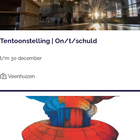
e
a
l
2
d
0
2
Tentoonstelling | On/t/schuld
6
T
t/m 30 december
e
n
Veenhuizen
t
o
o
n
s
t
e