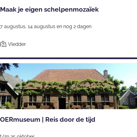
r
Maak je eigen schelpenmozaïek
s
i
M
e
7 augustus, 14 augustus en nog 2 dagen
a
D
a
o
Vledder
k
l
j
d
e
e
e
r
i
s
g
u
e
m
n
m
OERmuseum | Reis door de tijd
s
e
c
r
O
t/m 25 oktober