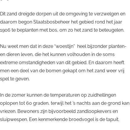
d
n
a
Dit zand dreigde dorpen uit de omgeving te verzwelgen en
d
n
daarom begon Staatsbosbeheer het gebied rond het jaar
d
1906 te beplanten met bos, om zo het zand te beteugelen.
Nu weet men dat in deze “woestijn” heel bijzonder planten-
en dieren leven, die het kunnen volhouden in de soms
extreme omstandigheden van dit gebied. En daarom heeft
men een deel van de bomen gekapt om het zand weer vrij
spel te geven.
In de zomer kunnen de temperaturen op zuidhellingen
oplopen tot 60 graden, terwijl het ’s nachts aan de grond kan
vriezen. Bewoners zijn bijvoorbeeld zandloopkevers en
sluipwespen. Een kenmerkende broedvogel is de tapuit.