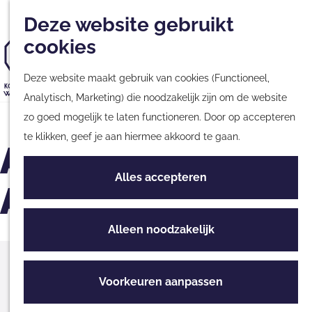
Musea
Plan
Nieuwsbrief
Met kinderen
Deze website gebruikt
Kaart
Monumenten
cookies
Nationale Parken &
G
Natuurgebieden
Deze website maakt gebruik van cookies (Functioneel,
a
Tours & Excursies
Analytisch, Marketing) die noodzakelijk zijn om de website
n
G
Zakelijk & Groepen
zo goed mogelijk te laten functioneren. Door op accepteren
a
a
te klikken, geef je aan hiermee akkoord te gaan.
a
n
Avondwandeling
Fietsen & Wandelen
r
a
Fietsen
Alles accepteren
d
a
Aekingerzand
Wandelen
e
r
Routes
h
d
Alleen noodzakelijk
o
e
Culinair
m
h
Hier vind je ons
Streekproducten
e
o
Voorkeuren aanpassen
Eten & Drinken
p
m
parkeerplaats Aekingerzand