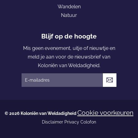
o
Wandelen
l
Natuur
o
n
i
Blijf op de hoogte
ë
Mis geen evenement, uitje of nieuwtje en
n
meld je aan voor de nieuwsbrief van
v
Koloniën van Weldadigheid.
a
n
V
W
e
e
r
l
z
Cookie voorkeuren
d
© 2026 Koloniën van Weldadigheid
e
a
Disclaimer
Privacy
Colofon
n
d
d