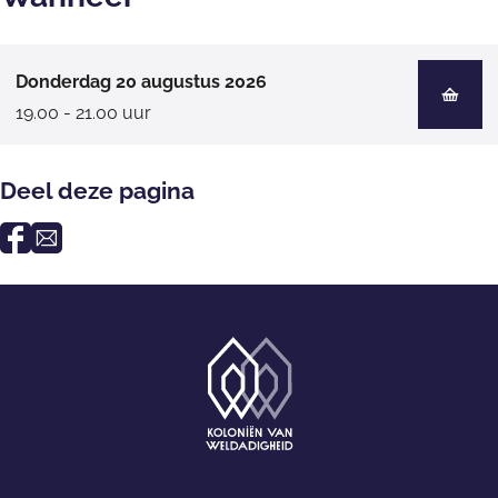
Donderdag 20 augustus 2026
19.00 - 21.00 uur
Deel deze pagina
D
D
e
e
e
e
l
l
d
d
e
e
z
z
e
e
G