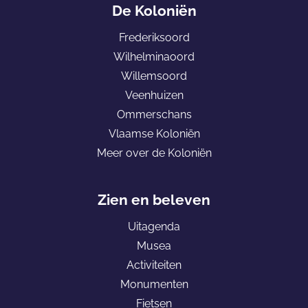
p
p
a
De Koloniën
a
a
n
Frederiksoord
g
g
a
Wilhelminaoord
i
i
a
Willemsoord
n
n
r
Veenhuizen
a
a
d
Ommerschans
o
o
e
Vlaamse Koloniën
p
p
h
Meer over de Koloniën
F
e
o
a
-
m
c
m
e
Zien en beleven
e
a
p
Uitagenda
b
i
a
Musea
o
l
g
Activiteiten
o
e
Monumenten
k
K
Fietsen