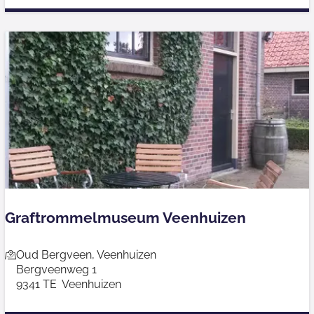
i
i
e
o
n
a
a
l
V
l
e
c
h
Graftrommelmuseum Veenhuizen
t
m
G
Oud Bergveen, Veenhuizen
u
Bergveenweg 1
r
s
9341 TE
Veenhuizen
a
e