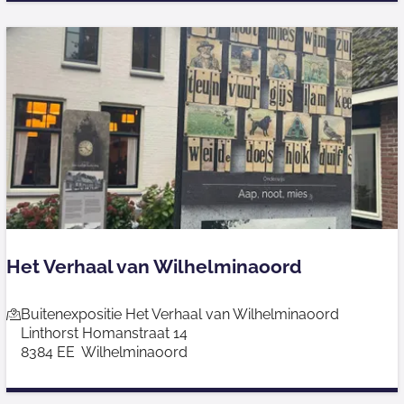
f
u
t
m
r
o
m
m
e
l
m
u
s
Het Verhaal van Wilhelminaoord
e
u
H
Buitenexpositie Het Verhaal van Wilhelminaoord
m
Linthorst Homanstraat 14
e
V
8384 EE
Wilhelminaoord
t
e
V