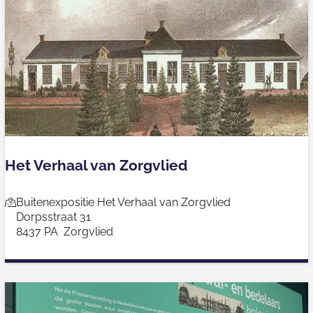
V
e
r
.
A
v
e
r
Het Verhaal van Zorgvlied
e
e
H
Buitenexpositie Het Verhaal van Zorgvlied
s
Dorpsstraat 31
e
t
8437 PA
Zorgvlied
t
/
V
S
e
t
r
r