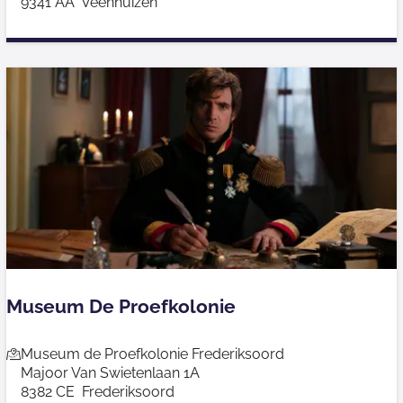
9341 AA
Veenhuizen
n
a
h
t
u
i
i
o
z
n
e
a
n
a
l
G
e
v
a
Museum De Proefkolonie
n
g
M
Museum de Proefkolonie Frederiksoord
e
Majoor Van Swietenlaan 1A
u
n
8382 CE
Frederiksoord