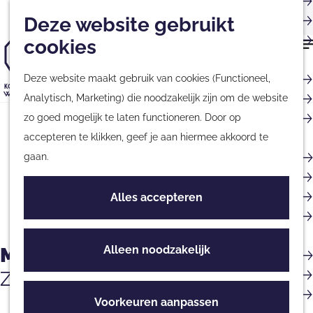
Musea
Plan
Nieuwsbrief
Met kinderen
Deze website gebruikt
Kaart
Monumenten
cookies
Nationale Parken &
G
Natuurgebieden
Deze website maakt gebruik van cookies (Functioneel,
a
Tours & Excursies
Analytisch, Marketing) die noodzakelijk zijn om de website
n
G
Zakelijk & Groepen
zo goed mogelijk te laten functioneren. Door op
a
a
accepteren te klikken, geef je aan hiermee akkoord te
a
n
Fietsen & Wandelen
gaan.
r
a
Fietsen
d
a
Wandelen
Alles accepteren
e
r
Routes
h
d
o
e
Alleen noodzakelijk
Musea
Culinair
m
h
Streekproducten
Zie, beleef en verwonder je
e
o
Eten & Drinken
p
m
Voorkeuren aanpassen