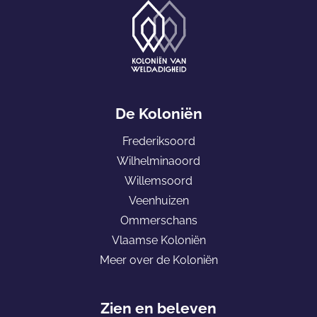
a
l
v
a
G
n
a
De Koloniën
B
n
o
Frederiksoord
a
s
Wilhelminaoord
a
c
Willemsoord
r
h
Veenhuizen
d
o
Ommerschans
e
o
Vlaamse Koloniën
h
r
Meer over de Koloniën
o
d
m
e
Zien en beleven