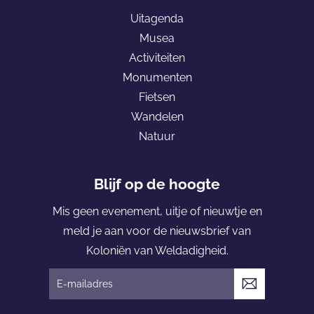
p
Uitagenda
a
Musea
g
Activiteiten
e
Monumenten
K
Fietsen
o
Wandelen
l
Natuur
o
n
i
Blijf op de hoogte
ë
Mis geen evenement, uitje of nieuwtje en
n
meld je aan voor de nieuwsbrief van
v
Koloniën van Weldadigheid.
a
n
V
W
e