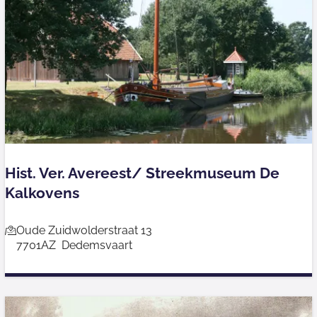
i
m
n
V
a
a
o
l
o
s
r
e
d
K
u
Hist. Ver. Avereest/ Streekmuseum De
n
Kalkovens
s
t
H
Oude Zuidwolderstraat 13
7701AZ
Dedemsvaart
i
s
t
.