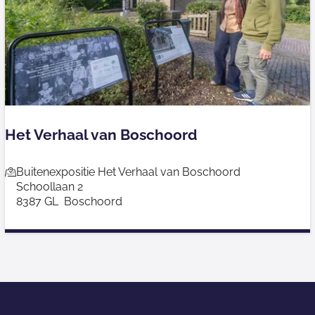
o
o
d
s
Het Verhaal van Boschoord
H
Buitenexpositie Het Verhaal van Boschoord
Schoollaan 2
e
8387 GL
Boschoord
t
V
e
r
h
a