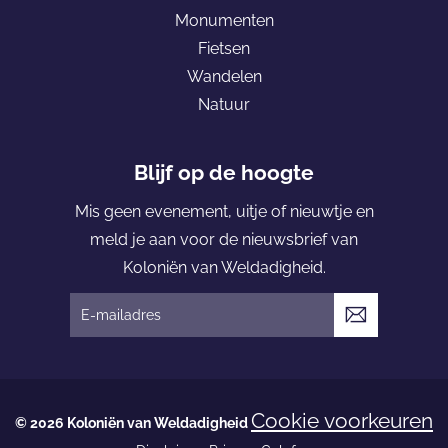
e
Monumenten
K
Fietsen
o
Wandelen
l
Natuur
o
n
i
Blijf op de hoogte
ë
Mis geen evenement, uitje of nieuwtje en
n
meld je aan voor de nieuwsbrief van
v
Koloniën van Weldadigheid.
a
n
V
W
e
e
r
l
z
Cookie voorkeuren
d
© 2026 Koloniën van Weldadigheid
e