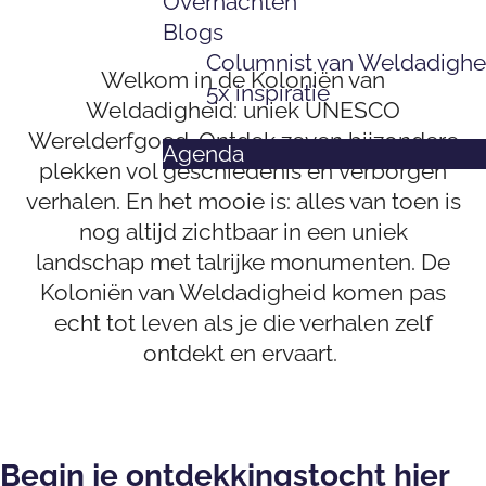
Overnachten
a
e
o
Blogs
g
p
n
Columnist van Weldadighe
e
a
Welkom in de Koloniën van
i
5x inspiratie
K
g
Weldadigheid: uniek UNESCO
ë
o
e
Werelderfgoed. Ontdek zeven bijzondere
n
Agenda
l
plekken vol geschiedenis en verborgen
v
o
verhalen. En het mooie is: alles van toen is
a
n
nog altijd zichtbaar in een uniek
n
i
landschap met talrijke monumenten. De
W
ë
Koloniën van Weldadigheid komen pas
e
n
echt tot leven als je die verhalen zelf
l
v
ontdekt en ervaart.
d
a
a
n
d
W
i
e
Begin je ontdekkingstocht hier
g