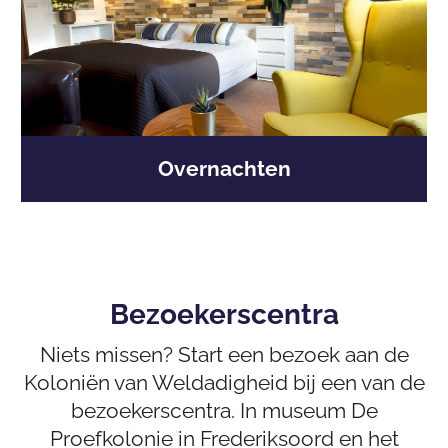
r
n
a
c
h
t
Overnachten
e
n
Bezoekerscentra
Niets missen? Start een bezoek aan de
Koloniën van Weldadigheid bij een van de
bezoekerscentra. In museum De
Proefkolonie in Frederiksoord en het