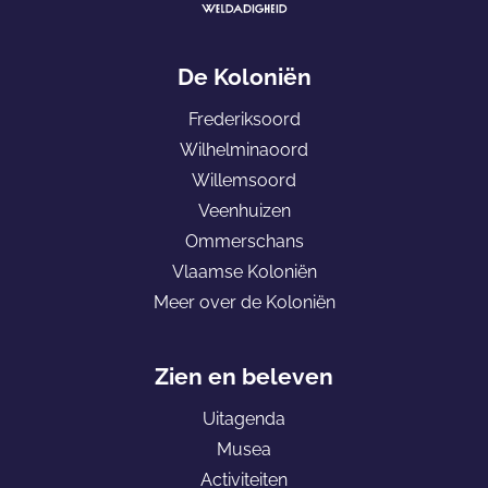
G
a
De Koloniën
n
Frederiksoord
a
Wilhelminaoord
a
Willemsoord
r
Veenhuizen
d
Ommerschans
e
Vlaamse Koloniën
h
Meer over de Koloniën
o
m
e
Zien en beleven
p
Uitagenda
a
Musea
g
Activiteiten