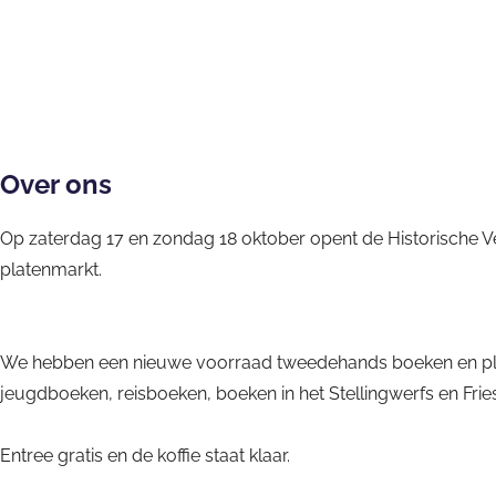
l
p
a
d
l
t
a
a
e
d
t
n
i
e
m
g
Over ons
n
a
h
m
r
e
Op zaterdag 17 en zondag 18 oktober opent de Historische V
a
k
i
platenmarkt.
r
t
d
k
i
t
n
We hebben een nieuwe voorraad tweedehands boeken en platen, 
i
d
jeugdboeken, reisboeken, boeken in het Stellingwerfs en Fri
n
e
d
H
Entree gratis en de koffie staat klaar.
e
o
H
o