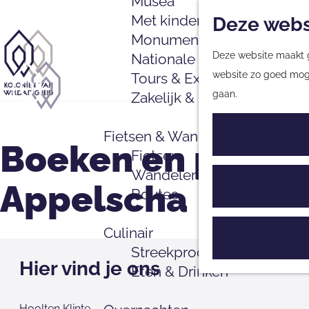
Musea
Met kinderen
Deze webs
Monumenten
Deze website maakt ge
Nationale Parken & Natuu
G
website zo goed mogel
Tours & Excursies
a
gaan.
Zakelijk & Groepen
n
G
a
a
Fietsen & Wandelen
a
n
Boeken en platen
Fietsen
r
a
Wandelen
d
a
Appelscha
Routes
e
r
h
d
Culinair
o
e
Streekproducten
m
h
Hier vind je ons
Eten & Drinken
e
o
p
m
Hoolten Klinte