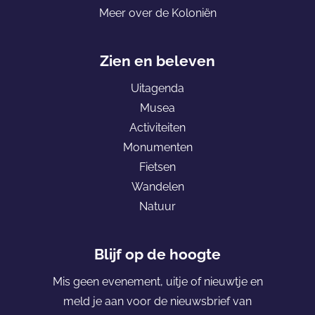
Meer over de Koloniën
o
m
e
Zien en beleven
p
Uitagenda
a
Musea
g
Activiteiten
e
Monumenten
K
Fietsen
o
Wandelen
l
Natuur
o
n
i
Blijf op de hoogte
ë
Mis geen evenement, uitje of nieuwtje en
n
meld je aan voor de nieuwsbrief van
v