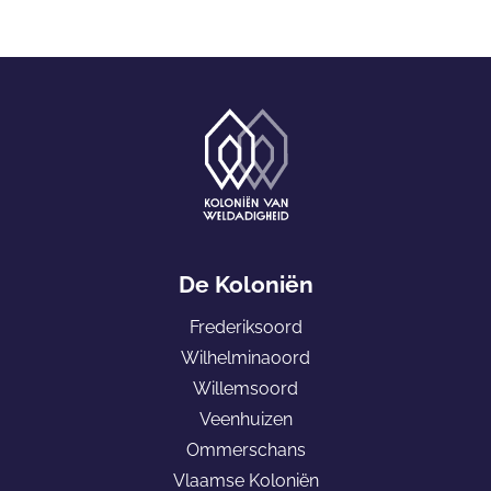
G
a
De Koloniën
n
Frederiksoord
a
Wilhelminaoord
a
Willemsoord
r
Veenhuizen
d
Ommerschans
e
Vlaamse Koloniën
h