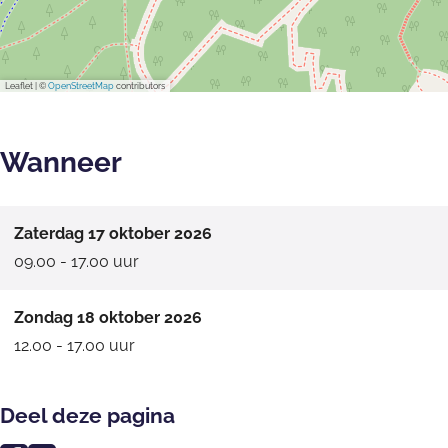
p
l
e
s
l
c
Leaflet
|
©
OpenStreetMap
contributors
s
h
c
a
Wanneer
h
a
Zaterdag 17 oktober 2026
09.00 - 17.00 uur
Zondag 18 oktober 2026
12.00 - 17.00 uur
Deel deze pagina