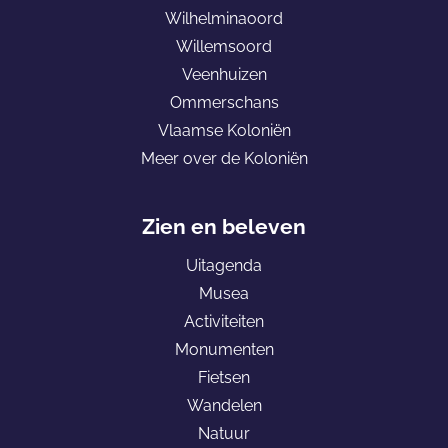
Wilhelminaoord
a
Willemsoord
r
Veenhuizen
d
Ommerschans
e
Vlaamse Koloniën
h
Meer over de Koloniën
o
m
e
Zien en beleven
p
Uitagenda
a
Musea
g
Activiteiten
e
Monumenten
K
Fietsen
o
Wandelen
l
Natuur
o