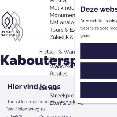
Musea
Met kinderen
Deze webs
Monumenten
Deze website maakt ge
Nationale Parken & Natuu
G
website zo goed mogel
Tours & Excursies
a
gaan.
Zakelijk & Groepen
n
G
a
a
Fietsen & Wandelen
a
n
Kabouterspoor Ho
Fietsen
r
a
Wandelen
d
a
Routes
e
r
h
d
Hier vind je ons
Culinair
o
e
Streekproducten
m
h
Toerist Informatiepunt Holtingerveld
Eten & Drinken
e
o
Van Helomaweg 18
p
m
Havelte