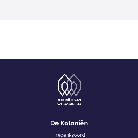
G
a
De Koloniën
n
Frederiksoord
a