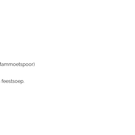
n Mammoetspoor)
 feestsoep.