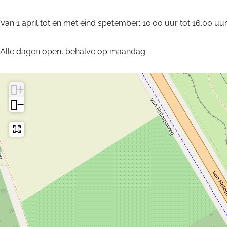
v
H
d
v
Van 1 april tot en met eind spetember: 10.00 uur tot 16.00 uur. 
e
a
H
e
l
v
a
l
Alle dagen open, behalve op maandag
t
e
v
t
e
l
e
e
t
l
+
e
t
−
e