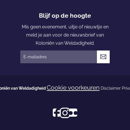
n
i
Blijf op de hoogte
ë
Mis geen evenement, uitje of nieuwtje en
n
meld je aan voor de nieuwsbrief van
v
Koloniën van Weldadigheid.
a
n
V
W
e
e
r
l
z
Cookie voorkeuren
d
oniën van Weldadigheid
Disclaimer
Priv
e
a
n
d
d
i
e
F
I
s
g
n
a
n
o
h