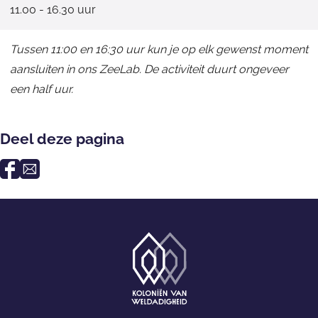
11.00 - 16.30 uur
Tussen 11:00 en 16:30 uur kun je op elk gewenst moment
aansluiten in ons ZeeLab. De activiteit duurt ongeveer
een half uur.
Deel deze pagina
D
D
e
e
e
e
l
l
d
d
e
e
z
z
e
e
G