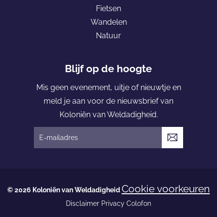
Fietsen
o
Wandelen
l
Natuur
o
n
i
Blijf op de hoogte
ë
Mis geen evenement, uitje of nieuwtje en
n
meld je aan voor de nieuwsbrief van
v
Koloniën van Weldadigheid.
a
n
V
W
e
e
r
l
z
Cookie voorkeuren
d
© 2026 Koloniën van Weldadigheid
e
a
Disclaimer
Privacy
Colofon
n
d