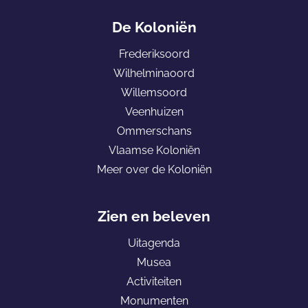
p
p
a
De Koloniën
a
a
n
Frederiksoord
g
g
a
Wilhelminaoord
i
i
a
Willemsoord
n
n
r
Veenhuizen
a
a
d
Ommerschans
o
o
e
Vlaamse Koloniën
p
p
h
Meer over de Koloniën
F
e
o
a
-
m
c
m
e
Zien en beleven
e
a
p
Uitagenda
b
i
a
Musea
o
l
g
Activiteiten
o
e
Monumenten
k
K