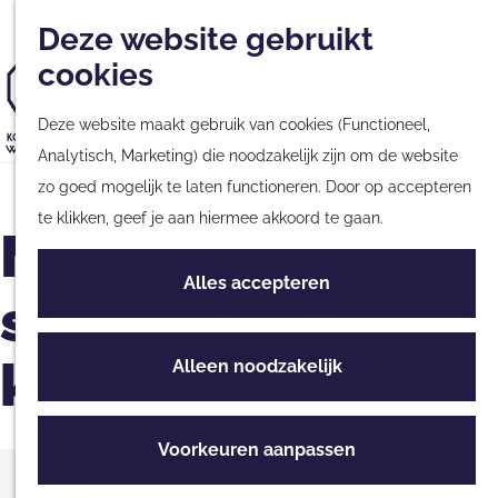
Musea
Plan
Nieuwsbrief
Met kinderen
Deze website gebruikt
Kaart
Monumenten
cookies
Nationale Parken &
G
Natuurgebieden
Deze website maakt gebruik van cookies (Functioneel,
a
Tours & Excursies
Analytisch, Marketing) die noodzakelijk zijn om de website
n
G
Zakelijk & Groepen
zo goed mogelijk te laten functioneren. Door op accepteren
a
a
te klikken, geef je aan hiermee akkoord te gaan.
a
n
Maak je eigen
Fietsen & Wandelen
r
a
Fietsen
Alles accepteren
d
a
schelpenmozaïe
Wandelen
e
r
Routes
h
d
k
Alleen noodzakelijk
o
e
Culinair
m
h
Streekproducten
e
o
Voorkeuren aanpassen
Eten & Drinken
p
m
Hier vind je ons