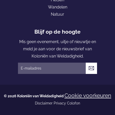
o
Wandelen
l
Natuur
o
n
i
Blijf op de hoogte
ë
Mis geen evenement, uitje of nieuwtje en
n
meld je aan voor de nieuwsbrief van
v
Koloniën van Weldadigheid.
a
n
V
W
e
e
r
l
z
Cookie voorkeuren
d
© 2026 Koloniën van Weldadigheid
e
a
Disclaimer
Privacy
Colofon
n
d
d