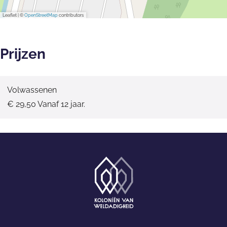
Leaflet
|
©
OpenStreetMap
contributors
Prijzen
Volwassenen
€ 29,50 Vanaf 12 jaar.
G