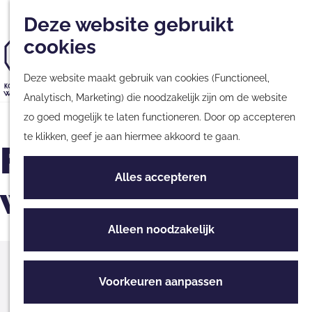
Musea
Plan
Nieuwsbrief
Met kinderen
Deze website gebruikt
Kaart
Monumenten
cookies
Nationale Parken &
G
Natuurgebieden
Deze website maakt gebruik van cookies (Functioneel,
a
Tours & Excursies
Analytisch, Marketing) die noodzakelijk zijn om de website
n
G
Zakelijk & Groepen
zo goed mogelijk te laten functioneren. Door op accepteren
a
a
te klikken, geef je aan hiermee akkoord te gaan.
a
n
Fotografie
Fietsen & Wandelen
r
a
Fietsen
Alles accepteren
d
a
workshop (basis)
Wandelen
e
r
Routes
h
d
Alleen noodzakelijk
o
e
Culinair
m
h
Hier vind je ons
Streekproducten
e
o
Voorkeuren aanpassen
Eten & Drinken
p
m
Buitencentrum Drents-Friese Wold