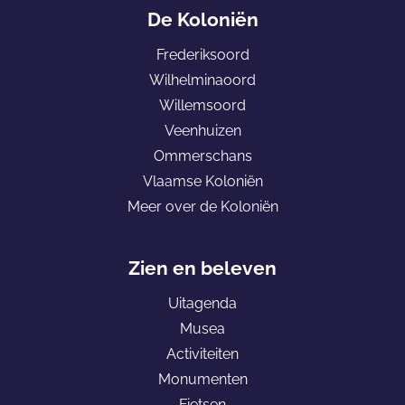
a
De Koloniën
n
Frederiksoord
a
Wilhelminaoord
a
Willemsoord
r
Veenhuizen
d
Ommerschans
e
Vlaamse Koloniën
h
Meer over de Koloniën
o
m
e
Zien en beleven
p
Uitagenda
a
Musea
g
Activiteiten
e
Monumenten
K
Fietsen