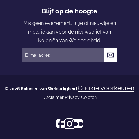
n
i
Blijf op de hoogte
ë
Mis geen evenement, uitje of nieuwtje en
n
meld je aan voor de nieuwsbrief van
v
Koloniën van Weldadigheid.
a
n
V
W
e
e
r
l
z
Cookie voorkeuren
d
© 2026 Koloniën van Weldadigheid
e
a
Disclaimer
Privacy
Colofon
n
d
d
i
e
g
n
F
I
s
h
a
n
o