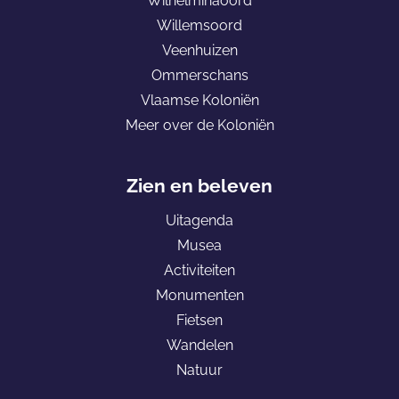
Wilhelminaoord
i
i
a
Willemsoord
n
n
r
Veenhuizen
a
a
d
Ommerschans
o
o
e
Vlaamse Koloniën
p
p
h
Meer over de Koloniën
F
e
o
a
-
m
c
m
e
Zien en beleven
e
a
p
Uitagenda
b
i
a
Musea
o
l
g
Activiteiten
o
e
Monumenten
k
K
Fietsen
o
Wandelen
l
Natuur
o