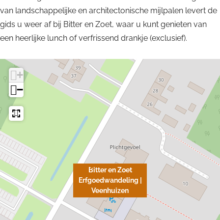
e
z
i
g
n
van landschappelijke en architectonische mijlpalen levert de
n
e
z
|
g
gids u weer af bij Bitter en Zoet, waar u kunt genieten van
n
e
V
|
een heerlijke lunch of verfrissend drankje (exclusief).
n
e
V
e
e
+
n
e
−
h
n
u
h
i
u
z
i
e
z
n
e
Bitter en Zoet
n
Erfgoedwandeling |
Veenhuizen