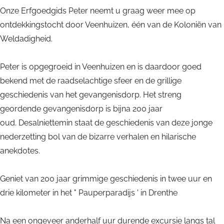
e
n
a
w
e
t
e
Onze Erfgoedgids Peter neemt u graag weer mee op
l
d
n
a
l
E
t
ontdekkingstocht door Veenhuizen, één van de Koloniën van
i
e
d
n
i
r
E
Weldadigheid.
n
l
e
d
n
f
r
g
i
l
e
g
g
f
Peter is opgegroeid in Veenhuizen en is daardoor goed
|
n
i
l
|
o
g
bekend met de raadselachtige sfeer en de grillige
V
g
n
i
V
e
o
geschiedenis van het gevangenisdorp. Het streng
e
|
g
n
e
d
e
geordende gevangenisdorp is bijna 200 jaar
e
V
|
g
e
w
d
oud. Desalniettemin staat de geschiedenis van deze jonge
n
e
V
|
n
a
w
nederzetting bol van de bizarre verhalen en hilarische
h
e
e
V
h
n
a
anekdotes.
u
n
e
e
u
d
n
i
h
n
e
i
e
d
Geniet van 200 jaar grimmige geschiedenis in twee uur en
z
u
h
n
z
l
e
drie kilometer in het " Pauperparadijs ' in Drenthe
e
i
u
h
e
i
l
n
z
i
u
n
n
i
Na een ongeveer anderhalf uur durende excursie langs tal