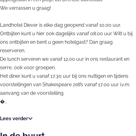
t
o
e
We verrassen u graag!
r
e
e
t
r
r
l
e
Landhotel Diever is elke dag geopend vanaf 10.00 uur.
D
l
Ontbijten kunt u hier ook dagelijks vanaf 08.00 uur. Wilt u bij
i
D
ons ontbijten en bent u geen hotelgast? Dan graag
e
i
reserveren.
v
e
De lunch serveren we vanaf 12.00 uur in ons restaurant en
e
v
serre, ook voor groepen.
r
e
Het diner kunt u vanaf 17.30 uur bij ons nuttigen en tijdens
r
voorstellingen van Shakespeare zelfs vanaf 17.00 uur i.v.m.
aanvang van de voorstelling.
�…
Lees verder
In de buurt