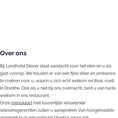
l
R
m
a
a
t
n
a
a
d
e
R
n
n
L
t
n
n
a
s
e
t
d
a
L
t
d
d
t
s
L
h
n
a
L
h
i
a
t
a
o
d
n
a
o
g
u
a
n
t
h
d
n
t
h
r
u
d
e
o
h
d
e
Over ons
e
a
r
h
l
t
o
h
l
i
n
a
o
Bij Landhotel Diever staat aandacht voor het eten en u als
D
e
t
o
D
d
t
n
t
gast voorop. We houden er van een fijne sfeer en ambiance
i
l
e
t
i
L
t
e
te creëren voor u, waarin u zich echt welkom en thuis voelt
e
D
l
e
e
a
L
l
in Drenthe. Ook als u niet bij ons overnacht, bent u van harte
v
i
D
l
v
n
a
D
welkom in ons restaurant.
e
e
i
D
e
d
n
i
Onze
menukaart
r
v
e
i
r
met tussentijds wisselende
h
d
e
seizoensgerechten zullen u aanspreken. Van huisgemaakte
e
v
e
o
h
v
appelgebak in een potje tot Drentse advocaat.
r
e
v