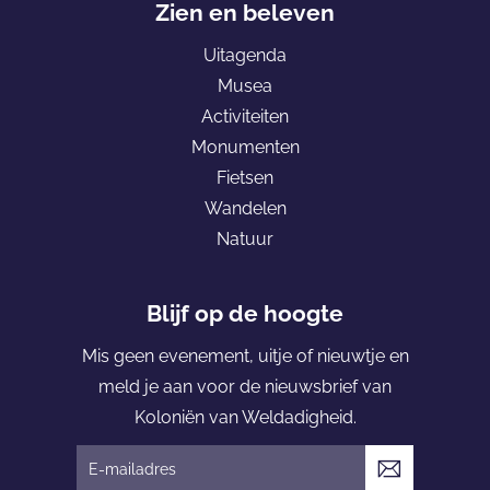
c
m
e
Zien en beleven
e
a
p
Uitagenda
b
i
a
Musea
o
l
g
Activiteiten
o
e
Monumenten
k
K
Fietsen
o
Wandelen
l
Natuur
o
n
i
Blijf op de hoogte
ë
Mis geen evenement, uitje of nieuwtje en
n
meld je aan voor de nieuwsbrief van
v
Koloniën van Weldadigheid.
a
n
V