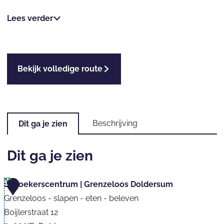
Lees verder
Bekijk volledige route
Beschrijving
Dit ga je zien
Dit ga je zien
1
Bezoekerscentrum | Grenzeloos Doldersum
Grenzeloos - slapen - eten - beleven
Boijlerstraat 12