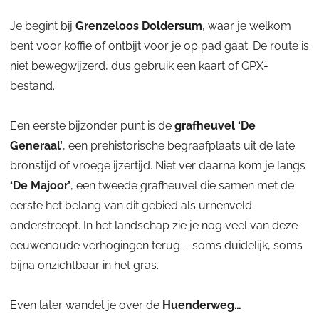
f
l
r
o
.
Je begint bij
Grenzeloos Doldersum
, waar je welkom
d
r
H
bent voor koffie of ontbijt voor je op pad gaat. De route is
a
u
niet bewegwijzerd, dus gebruik een kaart of GPX-
d
e
bestand.
i
n
g
d
Een eerste bijzonder punt is de
grafheuvel ‘De
h
e
r
Generaal’
, een prehistorische begraafplaats uit de late
e
bronstijd of vroege ijzertijd. Niet ver daarna kom je langs
i
‘De Majoor’
, een tweede grafheuvel die samen met de
d
eerste het belang van dit gebied als urnenveld
onderstreept. In het landschap zie je nog veel van deze
eeuwenoude verhogingen terug – soms duidelijk, soms
bijna onzichtbaar in het gras.
Even later wandel je over de
Huenderweg…