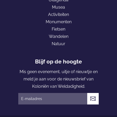
D
a
o
l
Musea
o
g
o
Activiteiten
l
e
k
Monumenten
d
K
Fietsen
e
o
Wandelen
r
l
Natuur
s
o
u
n
m
i
Blijf op de hoogte
ë
Mis geen evenement, uitje of nieuwtje en
n
meld je aan voor de nieuwsbrief van
v
Koloniën van Weldadigheid.
a
n
V
W
e
e
r