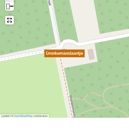
−
Dronkemanslaantje
Leaflet
|
©
OpenStreetMap
contributors