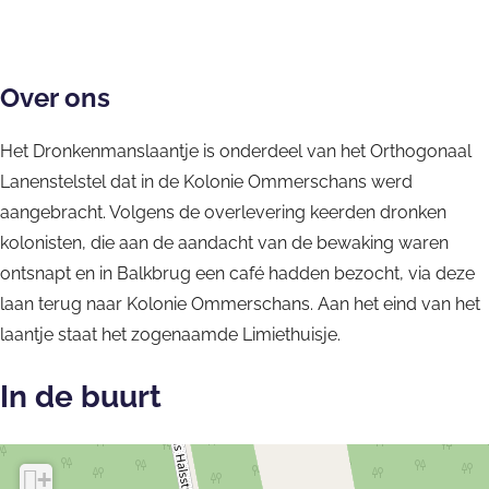
l
s
a
d
l
a
a
a
n
Over ons
d
a
t
i
Het Dronkenmanslaantje is onderdeel van het Orthogonaal
n
j
g
Lanenstelstel dat in de Kolonie Ommerschans werd
t
e
h
aangebracht. Volgens de overlevering keerden dronken
j
e
kolonisten, die aan de aandacht van de bewaking waren
e
i
ontsnapt en in Balkbrug een café hadden bezocht, via deze
d
laan terug naar Kolonie Ommerschans. Aan het eind van het
laantje staat het zogenaamde Limiethuisje.
In de buurt
+