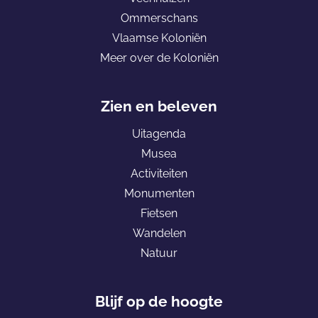
a
a
d
Ommerschans
o
o
e
Vlaamse Koloniën
p
p
h
Meer over de Koloniën
F
e
o
a
-
m
c
m
e
Zien en beleven
e
a
p
Uitagenda
b
i
a
Musea
o
l
g
Activiteiten
o
e
Monumenten
k
K
Fietsen
o
Wandelen
l
Natuur
o
n
i
Blijf op de hoogte