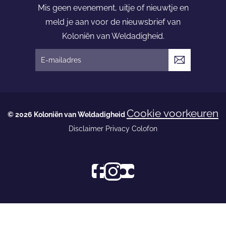
ë
Mis geen evenement, uitje of nieuwtje en
n
meld je aan voor de nieuwsbrief van
v
Koloniën van Weldadigheid.
a
n
V
W
e
e
r
l
z
Cookie voorkeuren
d
© 2026 Koloniën van Weldadigheid
e
a
Disclaimer
Privacy
Colofon
n
d
d
i
e
g
n
F
I
s
h
a
n
o
e
c
s
c
i
e
t
i