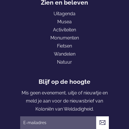
c
m
e
Zien en beleven
e
a
p
Uitagenda
b
i
a
Musea
o
l
g
Activiteiten
o
e
Monumenten
k
K
Fietsen
o
Wandelen
l
Natuur
o
n
i
Blijf op de hoogte
ë
Mis geen evenement, uitje of nieuwtje en
n
meld je aan voor de nieuwsbrief van
v
Koloniën van Weldadigheid.
a
n
V