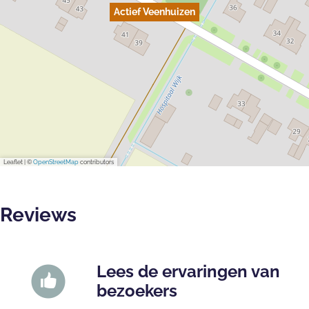
Actief Veenhuizen
Leaflet
|
©
OpenStreetMap
contributors
Reviews
Lees de ervaringen van
bezoekers