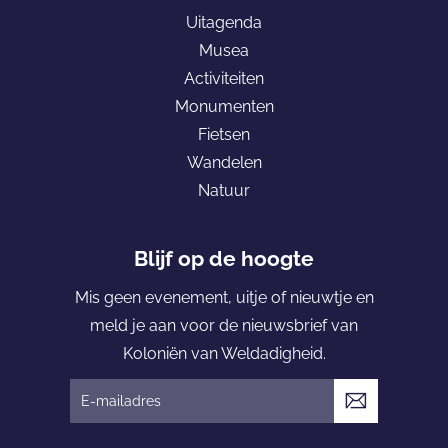
e
a
p
Uitagenda
b
i
a
Musea
o
l
g
Activiteiten
o
e
Monumenten
k
K
Fietsen
o
Wandelen
l
Natuur
o
n
i
Blijf op de hoogte
ë
Mis geen evenement, uitje of nieuwtje en
n
meld je aan voor de nieuwsbrief van
v
Koloniën van Weldadigheid.
a
n
V
W
e