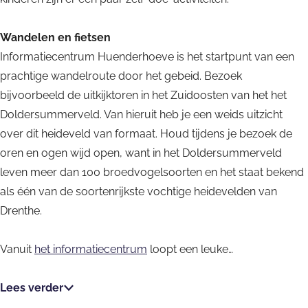
m
u
e
e
h
r
e
e
H
m
r
Wandelen en fietsen
v
o
h
r
v
u
H
h
Informatiecentrum Huenderhoeve is het startpunt van een
e
e
o
h
e
e
u
o
prachtige wandelroute door het gebeid. Bezoek
v
e
o
n
e
e
bijvoorbeeld de uitkijktoren in het Zuidoosten van het het
e
v
e
d
n
v
Doldersummerveld. Van hieruit heb je een weids uitzicht
e
v
e
d
e
over dit heideveld van formaat. Houd tijdens je bezoek de
e
r
e
oren en ogen wijd open, want in het Doldersummerveld
h
r
leven meer dan 100 broedvogelsoorten en het staat bekend
o
h
als één van de soortenrijk­ste vochtige heidevelden van
e
o
Drenthe.
v
e
e
v
Vanuit
het informatiecentrum
loopt een leuke…
e
Lees verder