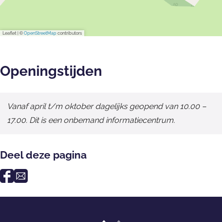
Leaflet
|
©
OpenStreetMap
contributors
Openingstijden
Vanaf april t/m oktober dagelijks geopend van 10.00 –
17.00. Dit is een onbemand informatiecentrum.
Deel deze pagina
D
D
e
e
e
e