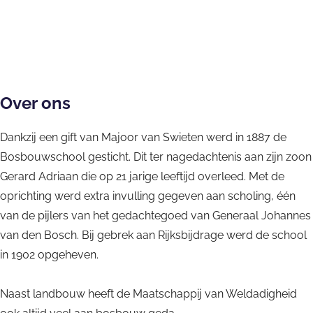
n
w
l
S
i
d
w
e
a
i
t
d
e
e
i
t
n
Over ons
g
e
B
h
Dankzij een gift van Majoor van Swieten werd in 1887 de
n
o
e
Bosbouwschool gesticht. Dit ter nagedachtenis aan zijn zoon
B
s
i
Gerard Adriaan die op 21 jarige leeftijd overleed. Met de
o
c
d
oprichting werd extra invulling gegeven aan scholing, één
s
h
van de pijlers van het gedachtegoed van Generaal Johannes
c
b
van den Bosch. Bij gebrek aan Rijksbijdrage werd de school
h
o
in 1902 opgeheven.
b
u
o
w
Naast landbouw heeft de Maatschappij van Weldadigheid
u
s