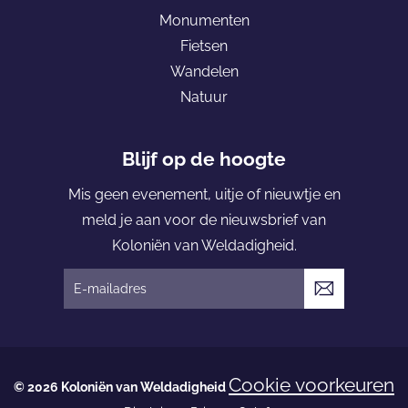
o
e
Monumenten
k
K
Fietsen
o
Wandelen
l
Natuur
o
n
i
Blijf op de hoogte
ë
Mis geen evenement, uitje of nieuwtje en
n
meld je aan voor de nieuwsbrief van
v
Koloniën van Weldadigheid.
a
n
V
W
e
e
r
l
z
Cookie voorkeuren
d
© 2026 Koloniën van Weldadigheid
e