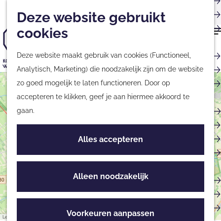
Musea
Plan
Nieuwsbrief
Met kinderen
Deze website gebruikt
Kaart
Monumenten
cookies
Nationale Parken &
G
Natuurgebieden
Deze website maakt gebruik van cookies (Functioneel,
a
Tours & Excursies
Analytisch, Marketing) die noodzakelijk zijn om de website
n
G
Zakelijk & Groepen
zo goed mogelijk te laten functioneren. Door op
+
a
a
accepteren te klikken, geef je aan hiermee akkoord te
a
−
n
Fietsen & Wandelen
gaan.
r
a
Fietsen
d
a
Wandelen
Alles accepteren
e
r
Routes
h
d
o
e
Alleen noodzakelijk
Culinair
m
h
Streekproducten
e
o
Eten & Drinken
p
m
Voorkeuren aanpassen
Leaflet
|
©
OpenStreetMap
contributors