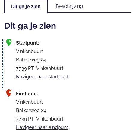
Beschrijving
Dit ga je zien
d
d
r
Dit ga je zien
e
s
s
Startpunt:
Vinkenbuurt
Balkerweg 84
7739 PT
Vinkenbuurt
Navigeer naar startpunt
Eindpunt:
Vinkenbuurt
Balkerweg 84
7739 PT
Vinkenbuurt
Navigeer naar eindpunt