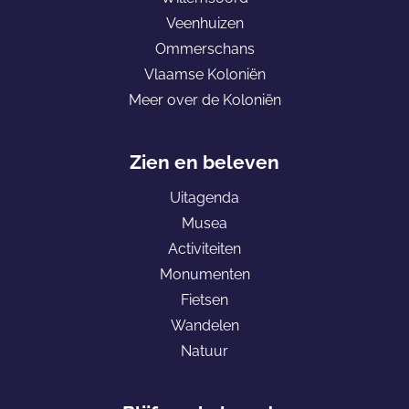
r
a
a
Veenhuizen
d
o
o
Ommerschans
e
p
p
Vlaamse Koloniën
h
F
e
Meer over de Koloniën
o
a
-
m
c
m
e
e
a
Zien en beleven
p
b
i
Uitagenda
a
o
l
Musea
g
o
Activiteiten
e
k
Monumenten
K
Fietsen
o
Wandelen
l
Natuur
o
n