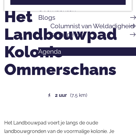
a
e
Overnachten
Het
g
p
Blogs
e
a
Columnist van Weldadigheid
Landbouwpad
K
g
5x inspiratie
o
e
l
Kolonie
Agenda
o
n
Ommerschans
i
ë
n
2 uur
(7,5 km)
v
a
n
W
Het Landbouwpad voert je langs de oude
e
landbouwgronden van de voormalige kolonie. Je