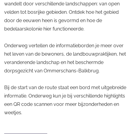
l
wandelt door verschillende landschappen: van open
d
velden tot bosrijke gebieden. Ontdek hoe het gebied
a
door de eeuwen heen is gevormd en hoe de
d
bedelaarskolonie hier functioneerde.
i
g
Onderweg vertellen de informatieborden je meer over
h
het leven van de bewoners, de landbouwpraktijken, het
e
veranderende landschap en het beschermde
i
dorpsgezicht van Ommerschans-Balkbrug.
d
Bij de start van de route staat een bord met uitgebreide
informatie. Onderweg kun je bij verschillende highlights
een QR code scannen voor meer bijzonderheden en
weetjes.
a