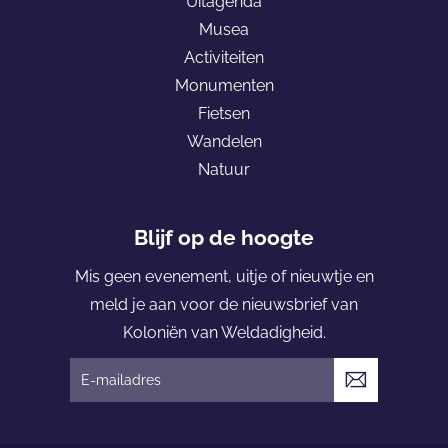
Uitagenda
r
D
a
o
l
Musea
s
o
g
o
Activiteiten
u
l
e
k
Monumenten
m
d
K
Fietsen
e
o
Wandelen
r
l
Natuur
s
o
u
n
m
i
Blijf op de hoogte
ë
Mis geen evenement, uitje of nieuwtje en
n
meld je aan voor de nieuwsbrief van
v
Koloniën van Weldadigheid.
a
n
V
W
e
e
r