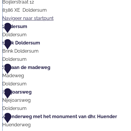
Boijlerstraat 12
8386 XE
Doldersum
Navigeer naar startpunt
2
B
Doldersum
e
Doldersum
3
z
D
Brink Doldersum
o
o
Brink Doldersum
e
l
Doldersum
4
k
d
B
Hol aan de madeweg
e
e
r
Madeweg
r
r
i
Doldersum
5
s
s
n
H
Nijejoarsweg
c
u
k
o
Nijejoarsweg
e
m
D
l
Doldersum
6
n
o
a
N
Huenderweg met het monument van dhr. Huender
t
l
a
i
Huenderweg