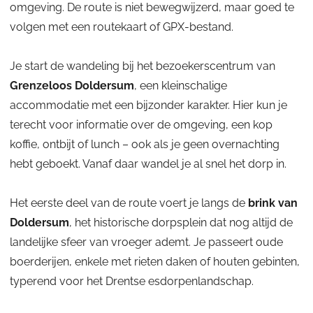
h
e
l
omgeving. De route is niet bewegwijzerd, maar goed te
r
l
d
volgen met een routekaart of GPX-bestand.
.
o
a
H
o
d
Je start de wandeling bij het bezoekerscentrum van
u
s
i
e
Grenzeloos Doldersum
, een kleinschalige
D
n
g
o
accommodatie met een bijzonder karakter. Hier kun je
d
l
h
terecht voor informatie over de omgeving, een kop
e
d
e
koffie, ontbijt of lunch – ook als je geen overnachting
r
e
i
hebt geboekt. Vanaf daar wandel je al snel het dorp in.
r
d
s
Het eerste deel van de route voert je langs de
brink van
u
m
Doldersum
, het historische dorpsplein dat nog altijd de
landelijke sfeer van vroeger ademt. Je passeert oude
boerderijen, enkele met rieten daken of houten gebinten,
typerend voor het Drentse esdorpenlandschap.