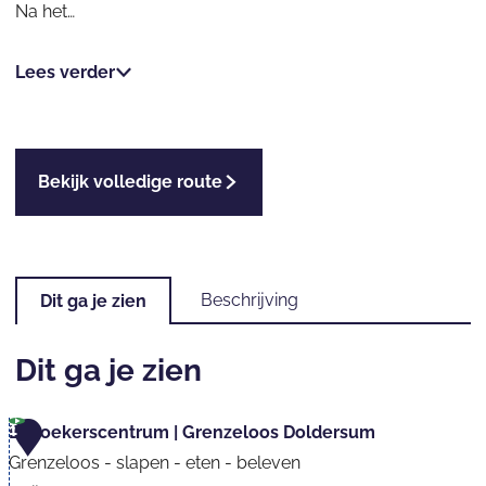
Na het…
Lees verder
Bekijk volledige route
Beschrijving
Dit ga je zien
Dit ga je zien
1
Bezoekerscentrum | Grenzeloos Doldersum
Grenzeloos - slapen - eten - beleven