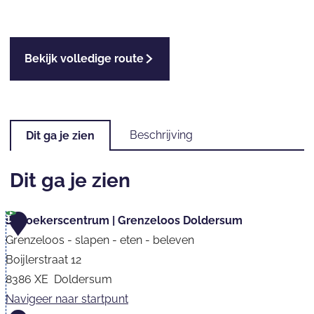
.
H
u
e
Bekijk volledige route
n
d
e
r
Beschrijving
Dit ga je zien
Dit ga je zien
1
Bezoekerscentrum | Grenzeloos Doldersum
Grenzeloos - slapen - eten - beleven
Boijlerstraat 12
8386 XE
Doldersum
Navigeer naar startpunt