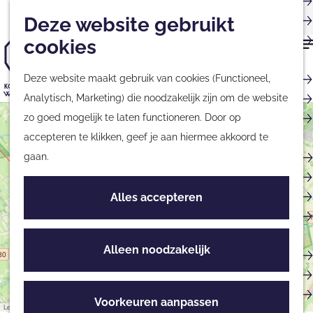
Musea
Plan
Nieuwsbrief
Met kinderen
Deze website gebruikt
Kaart
Monumenten
cookies
Nationale Parken &
G
Natuurgebieden
Deze website maakt gebruik van cookies (Functioneel,
a
Tours & Excursies
Analytisch, Marketing) die noodzakelijk zijn om de website
n
G
Zakelijk & Groepen
zo goed mogelijk te laten functioneren. Door op
+
a
a
accepteren te klikken, geef je aan hiermee akkoord te
a
−
n
Fietsen & Wandelen
gaan.
r
a
Fietsen
d
a
Wandelen
Alles accepteren
e
r
Routes
h
d
o
e
Alleen noodzakelijk
Culinair
m
h
Streekproducten
e
o
Eten & Drinken
p
m
Voorkeuren aanpassen
Leaflet
|
©
OpenStreetMap
contributors