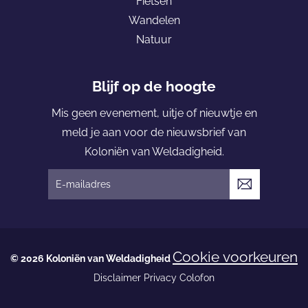
Fietsen
e
o
Wandelen
r
l
Natuur
s
o
u
n
m
i
Blijf op de hoogte
ë
Mis geen evenement, uitje of nieuwtje en
n
meld je aan voor de nieuwsbrief van
v
Koloniën van Weldadigheid.
a
n
V
W
e
e
r
l
z
Cookie voorkeuren
d
© 2026 Koloniën van Weldadigheid
e
a
Disclaimer
Privacy
Colofon
n
d
d