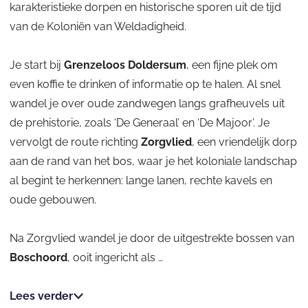
V
l
karakteristieke dorpen en historische sporen uit de tijd
c
a
d
o
a
h
r
u
t
i
h
a
d
van de Koloniën van Weldadigheid.
l
n
o
s
m
h
l
o
t
d
o
a
w
e
l
o
e
r
o
t
d
Je start bij
Grenzeloos Doldersum
, een fijne plek om
a
r
r
d
n
m
i
even koffie te drinken of informatie op te halen. Al snel
N
d
s
i
o
g
o
wandel je over oude zandwegen langs grafheuvels uit
u
n
n
v
h
de prehistorie, zoals ‘De Generaal’ en ‘De Majoor’. Je
m
g
u
a
e
vervolgt de route richting
Zorgvlied
, een vriendelijk dorp
m
m
e
i
aan de rand van het bos, waar je het koloniale landschap
e
r
n
d
al begint te herkennen: lange lanen, rechte kavels en
v
t
oude gebouwen.
e
v
l
a
Na Zorgvlied wandel je door de uitgestrekte bossen van
d
n
Boschoord
, ooit ingericht als …
d
h
r
Lees verder