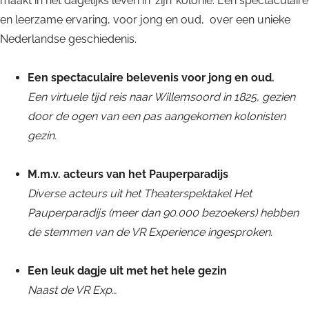
maakt in het dagelijks leven in ‘zijn’ kolonie. Een spectaculaire
r
x
E
e
en leerzame ervaring, voor jong en oud, over een unieke
i
p
x
r
Nederlandse geschiedenis.
e
e
p
i
n
r
e
e
Een spectaculaire belevenis voor jong en oud.
c
i
r
n
Een virtuele tijd reis naar Willemsoord in 1825, gezien
e
e
i
c
door de ogen van een pas aangekomen kolonisten
n
e
e
gezin.
c
n
e
c
M.m.v. acteurs van het Pauperparadijs
e
Diverse acteurs uit het Theaterspektakel Het
Pauperparadijs (meer dan 90.000 bezoekers) hebben
de stemmen van de VR Experience ingesproken.
Een leuk dagje uit met het hele gezin
Naast de VR Exp…