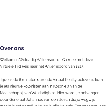
r
e
i
i
l
t
V
e
r
d
u
i
V
t
a
a
r
i
u
d
l
t
r
a
i
R
u
t
l
g
e
a
u
R
h
a
l
a
e
Over ons
e
l
R
l
a
i
Welkom in Weldadig Willemsoord Ga mee met deze
i
e
R
l
d
Virtuele Tijd Reis naar het Willemsoord van 1825
t
a
e
i
y
l
a
t
Tijdens de 8 minuten durende Virtual Reality belevenis kom
E
i
l
y
je als nieuwe kolonisten aan in Kolonie 3 van de
x
t
i
E
Maatschappij van Weldadigheid. Hier wordt je ontvangen
p
y
t
x
door Generaal Johannes van den Bosch die je wegwijs
e
E
y
p