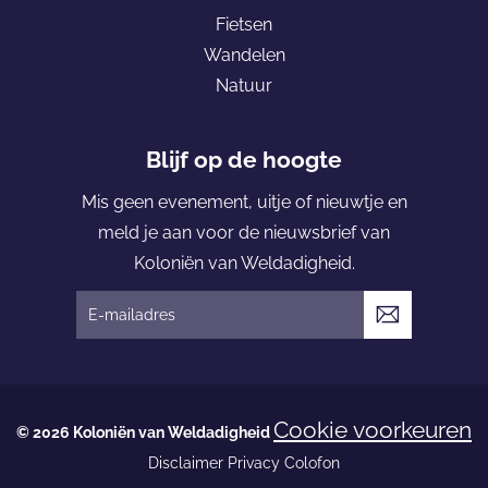
k
K
Fietsen
o
Wandelen
l
Natuur
o
n
i
Blijf op de hoogte
ë
Mis geen evenement, uitje of nieuwtje en
n
meld je aan voor de nieuwsbrief van
v
Koloniën van Weldadigheid.
a
n
V
W
e
e
r
l
z
Cookie voorkeuren
d
© 2026 Koloniën van Weldadigheid
e
a
Disclaimer
Privacy
Colofon
n