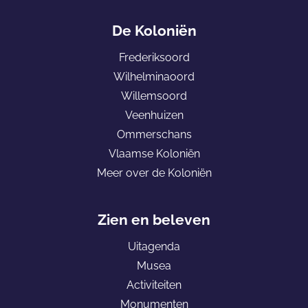
e
e
G
p
p
a
De Koloniën
a
a
n
Frederiksoord
g
g
a
Wilhelminaoord
i
i
a
Willemsoord
n
n
r
Veenhuizen
a
a
d
Ommerschans
o
o
e
Vlaamse Koloniën
p
p
h
Meer over de Koloniën
F
e
o
a
-
m
c
m
e
Zien en beleven
e
a
p
Uitagenda
b
i
a
Musea
o
l
g
Activiteiten
o
e
Monumenten