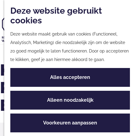
Musea
Plan
Nieuwsbrief
Met kinderen
Deze website gebruikt
Kaart
Monumenten
cookies
Nationale Parken &
G
Natuurgebieden
Deze website maakt gebruik van cookies (Functioneel,
a
Tours & Excursies
Analytisch, Marketing) die noodzakelijk zijn om de website
n
G
Zakelijk & Groepen
zo goed mogelijk te laten functioneren. Door op accepteren
a
a
te klikken, geef je aan hiermee akkoord te gaan.
a
n
Kolonie Virtual
Fietsen & Wandelen
r
a
Fietsen
Alles accepteren
d
a
Reality
Wandelen
e
r
Routes
h
d
Experience
Alleen noodzakelijk
o
e
Culinair
m
h
Streekproducten
e
o
Voorkeuren aanpassen
Eten & Drinken
p
m
Hier vind je ons