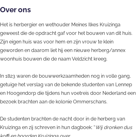
l
Over ons
d
a
Het is herbergier en wethouder Meines Ilkes Kruizinga
d
geweest die de opdracht gaf voor het bouwen van dit huis.
i
Zijn eigen huis was voor hem en zijn vrouw te klein
g
geworden en daarom liet hij een nieuwe herberg/annex
h
woonhuis bouwen die de naam Veldzicht kreeg.
e
i
In 1823 waren de bouwwerkzaamheden nog in volle gang,
d
getuige het verslag van de bekende studenten van Lennep
en Hoogendorp die tijdens hun voetreis door Nederland een
bezoek brachten aan de kolonie Ommerschans.
De studenten brachten de nacht door in de herberg van
Kruizinga en zij schreven in hun dagboek: “
Wij dronken dus
koffi en hoorden Kruizinga over…