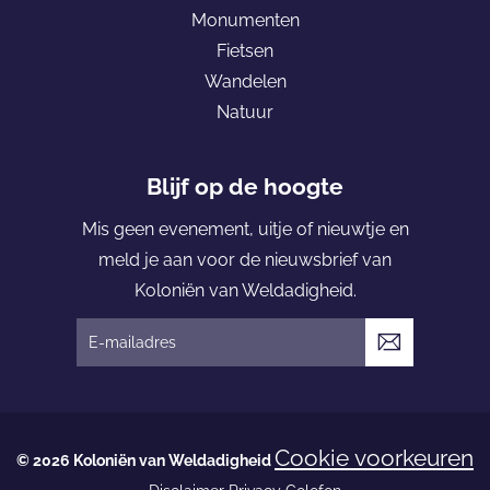
Monumenten
k
K
Fietsen
o
Wandelen
l
Natuur
o
n
i
Blijf op de hoogte
ë
Mis geen evenement, uitje of nieuwtje en
n
meld je aan voor de nieuwsbrief van
v
Koloniën van Weldadigheid.
a
n
V
W
e
e
r
l
z
Cookie voorkeuren
d
© 2026 Koloniën van Weldadigheid
e
a