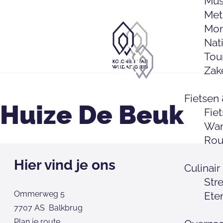
Mus
Met
Mo
Nat
G
Tou
a
Zak
n
G
a
a
Fietsen
a
n
Huize De Beuk
Fie
r
a
Wan
d
a
Rou
e
r
h
d
Hier vind je ons
Culinair
o
e
Str
m
h
Ommerweg 5
Ete
e
o
7707 AS
Balkbrug
p
m
n
Plan je route