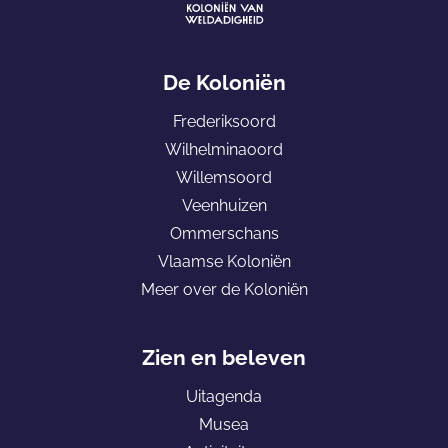
e
F
G
e
r
a
De Koloniën
n
e
n
h
d
Frederiksoord
a
u
e
Wilhelminaoord
a
i
s
Willemsoord
r
z
h
Veenhuizen
d
e
i
Ommerschans
e
n
e
Vlaamse Koloniën
h
m
Meer over de Koloniën
o
m
e
Zien en beleven
p
Uitagenda
a
Musea
g