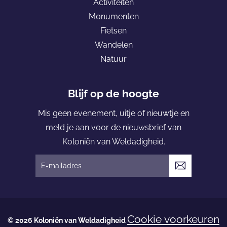
Activiteiten
e
Monumenten
K
Fietsen
o
Wandelen
l
Natuur
o
n
i
Blijf op de hoogte
ë
Mis geen evenement, uitje of nieuwtje en
n
meld je aan voor de nieuwsbrief van
v
Koloniën van Weldadigheid.
a
n
V
W
e
e
r
l
z
Cookie voorkeuren
d
© 2026 Koloniën van Weldadigheid
e