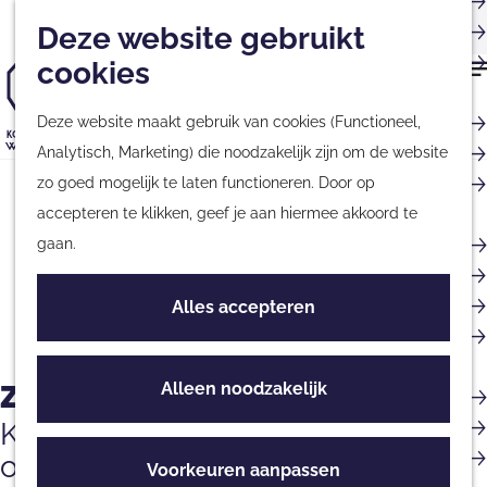
Musea
Plan
Nieuwsbrief
Met kinderen
Deze website gebruikt
Kaart
Monumenten
cookies
Nationale Parken &
G
Natuurgebieden
Deze website maakt gebruik van cookies (Functioneel,
a
Tours & Excursies
Analytisch, Marketing) die noodzakelijk zijn om de website
n
G
Zakelijk & Groepen
zo goed mogelijk te laten functioneren. Door op
a
a
accepteren te klikken, geef je aan hiermee akkoord te
a
n
Fietsen & Wandelen
gaan.
r
a
Fietsen
d
a
Wandelen
Alles accepteren
e
r
Routes
h
d
o
e
Alleen noodzakelijk
Zakelijk
Culinair
m
h
Streekproducten
Koloniën van Weldadigheid
e
o
Eten & Drinken
ontdekken
p
m
Voorkeuren aanpassen