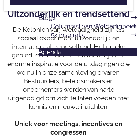
a
e
Overnachten
g
Uitzonderlijk en trendsettend
p
Blogs
e
a
Columnist van Weldadigheid
K
De Koloniën van Weldadigheid zijn als
g
5x inspiratie
o
sociaal experiment uitzonderlijk en
e
l
internationaal trendsettend. Het unieke
Agenda
o
gebied, en de ideeën van toen, zijn een
n
enorme inspiratie voor de uitdagingen die
i
we nu in onze samenleving ervaren.
ë
Bestuurders, beleidsmakers en
n
ondernemers worden van harte
v
uitgenodigd om zich te laten voeden met
a
kennis en nieuwe inzichten.
n
W
Uniek voor meetings, incentives en
e
congressen