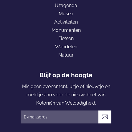
Uitagenda
a
Musea
g
Activiteiten
e
Monumenten
K
Fietsen
o
Wandelen
l
Natuur
o
n
i
Blijf op de hoogte
ë
Mis geen evenement, uitje of nieuwtje en
n
meld je aan voor de nieuwsbrief van
v
Koloniën van Weldadigheid.
a
n
V
W
e
e