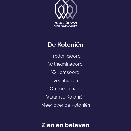
G
a
De Koloniën
n
Frederiksoord
a
Wilhelminaoord
a
Willemsoord
r
Veenhuizen
d
Ommerschans
e
Vlaamse Koloniën
h
Meer over de Koloniën
o
m
e
Zien en beleven
p