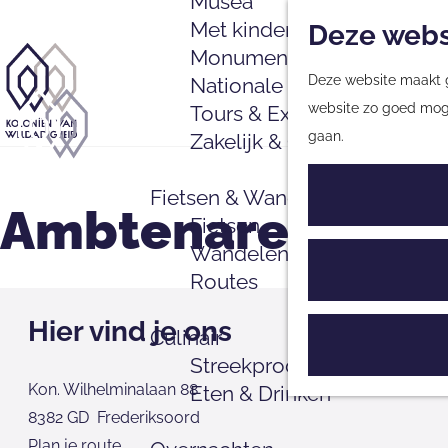
Musea
Met kinderen
Deze webs
Monumenten
Deze website maakt ge
Nationale Parken & Natuu
G
website zo goed mogel
Tours & Excursies
a
gaan.
Zakelijk & Groepen
n
G
a
a
Fietsen & Wandelen
a
n
Ambtenarenhuisj
Fietsen
r
a
Wandelen
d
a
Routes
e
r
h
d
Hier vind je ons
Culinair
o
e
Streekproducten
m
h
Kon. Wilhelminalaan 88
Eten & Drinken
e
o
8382 GD
Frederiksoord
p
m
n
Plan je route