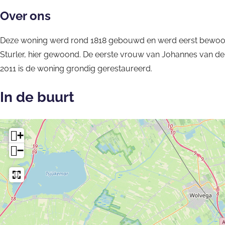
l
u
s
Over ons
d
i
j
a
Deze woning werd rond 1818 gebouwd en werd eerst bewoond
s
e
d
Sturler, hier gewoond. De eerste vrouw van Johannes van den B
j
i
2011 is de woning grondig gerestaureerd.
e
g
h
In de buurt
e
i
d
+
−